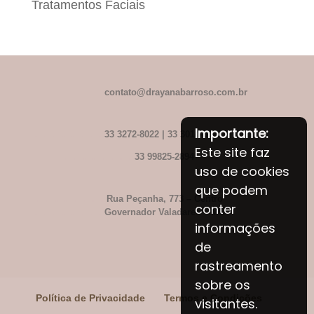
Tratamentos Faciais
……………………
contato@drayanabarroso.com.br
Importante:
……………………
33 3272-8022 | 33 3014-8022
Este site faz
……………………
33 99825-2894
uso de cookies
que podem
……………………
Rua Peçanha, 773 – Centro
conter
……………………
Governador Valadares – M
G
informações
de
rastreamento
sobre os
Política de Privacidade
Termos e Condições
visitantes.
Online